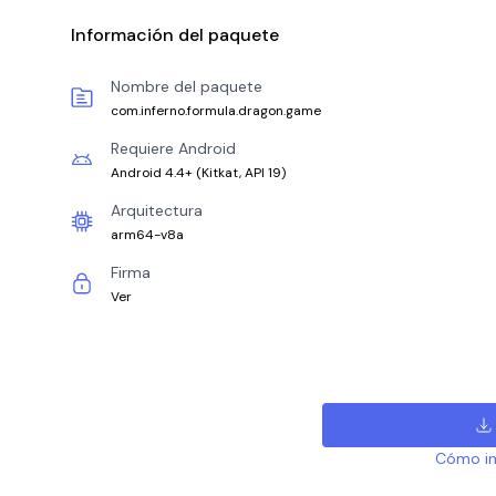
Información del paquete
Nombre del paquete
com.inferno.formula.dragon.game
Requiere Android
Android 4.4+
(
Kitkat, API 19
)
Arquitectura
arm64-v8a
Firma
Ver
Cómo ins