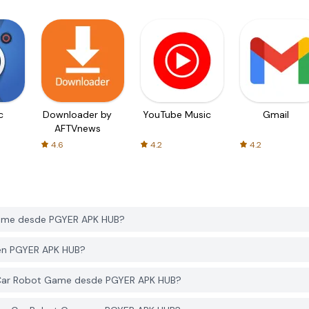
c
Downloader by
YouTube Music
Gmail
AFTVnews
4.6
4.2
4.2
ame desde PGYER APK HUB?
 en PGYER APK HUB?
 Car Robot Game desde PGYER APK HUB?