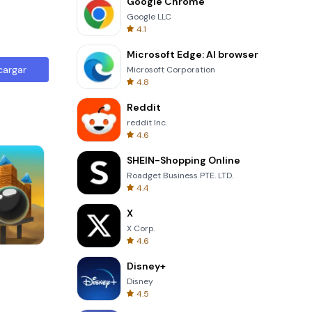
Google Chrome
Google LLC
4.1
Microsoft Edge: AI browser
cargar
Microsoft Corporation
4.8
Reddit
reddit Inc.
4.6
SHEIN-Shopping Online
Roadget Business PTE. LTD.
4.4
X
X Corp.
4.6
Totemia Cursed Marbels
Disney+
Disney
4.5