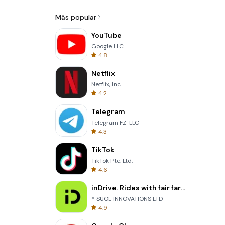
Más popular
YouTube
Google LLC
4.8
Netflix
Netflix, Inc.
4.2
Telegram
Telegram FZ-LLC
4.3
TikTok
TikTok Pte. Ltd.
4.6
inDrive. Rides with fair fares
® SUOL INNOVATIONS LTD
4.9