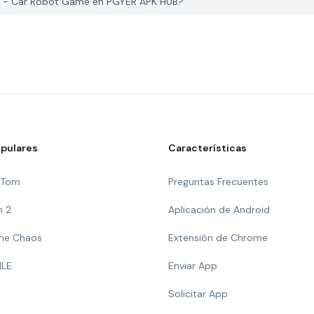
 - Car Robot Game en PGYER APK HUB?
pulares
Características
g Tom
Preguntas Frecuentes
n 2
Aplicación de Android
 The Chaos
Extensión de Chrome
ILE
Enviar App
Solicitar App