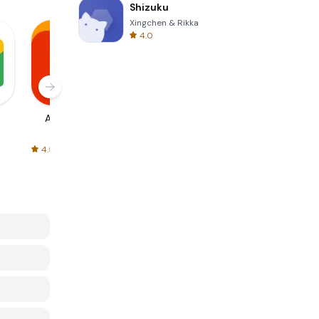
Shizuku
Xingchen & Rikka
4.0
AliExpress
Signal Private
Spotify - Music
Messenger
and Podcasts
4.5
4.3
4.6