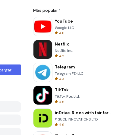
Más popular
YouTube
Google LLC
4.8
Netflix
Netflix, Inc.
4.2
Telegram
cargar
Telegram FZ-LLC
4.3
TikTok
TikTok Pte. Ltd.
4.6
inDrive. Rides with fair fares
® SUOL INNOVATIONS LTD
4.9