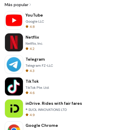
Más popular
YouTube
Google LLC
4.8
Netflix
Netflix, Inc.
4.2
Telegram
Telegram FZ-LLC
4.3
TikTok
TikTok Pte. Ltd.
4.6
inDrive. Rides with fair fares
® SUOL INNOVATIONS LTD
4.9
Google Chrome