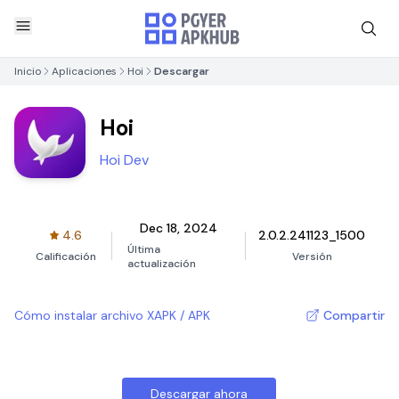
Inicio
Aplicaciones
Hoi
Descargar
Hoi
Hoi Dev
Dec 18, 2024
4.6
2.0.2.241123_1500
Última
Calificación
Versión
actualización
Cómo instalar archivo XAPK / APK
Compartir
Descargar ahora