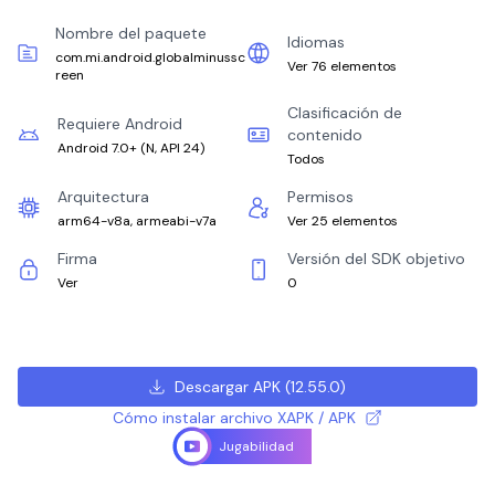
Nombre del paquete
Idiomas
com.mi.android.globalminussc
Ver 76 elementos
reen
Clasificación de
Requiere Android
contenido
Android 7.0+
(
N, API 24
)
Todos
Arquitectura
Permisos
arm64-v8a, armeabi-v7a
Ver 25 elementos
Firma
Versión del SDK objetivo
Ver
0
Descargar APK
(
12.55.0
)
Cómo instalar archivo XAPK / APK
Jugabilidad