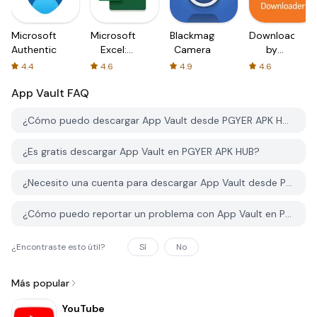
Microsoft
Microsoft
Blackmagic
Downloader
Authenticator
Excel:
Camera
by
Spreadsheets
AFTVnews
4.4
4.6
4.9
4.6
App Vault
FAQ
¿Cómo puedo descargar App Vault desde PGYER APK HUB?
¿Es gratis descargar App Vault en PGYER APK HUB?
¿Necesito una cuenta para descargar App Vault desde PGYER APK HUB?
¿Cómo puedo reportar un problema con App Vault en PGYER APK HUB?
¿Encontraste esto útil?
Sí
No
Más popular
YouTube