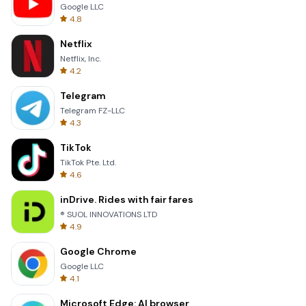
Google LLC
4.8
Netflix
Netflix, Inc.
4.2
Telegram
Telegram FZ-LLC
4.3
TikTok
TikTok Pte. Ltd.
4.6
inDrive. Rides with fair fares
® SUOL INNOVATIONS LTD
4.9
Google Chrome
Google LLC
4.1
Microsoft Edge: AI browser