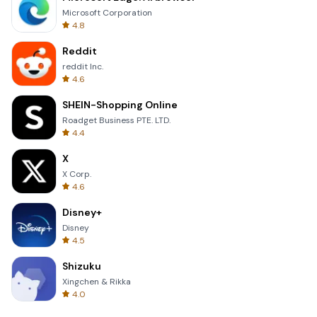
Microsoft Corporation
4.8
Reddit
reddit Inc.
4.6
SHEIN-Shopping Online
Roadget Business PTE. LTD.
4.4
X
X Corp.
4.6
Disney+
Disney
4.5
Shizuku
Xingchen & Rikka
4.0