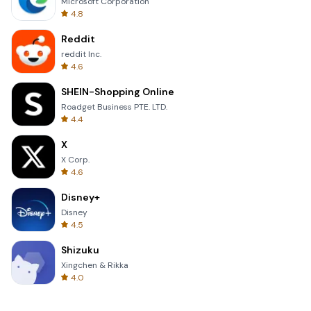
Microsoft Corporation
4.8
Reddit
reddit Inc.
4.6
SHEIN-Shopping Online
Roadget Business PTE. LTD.
4.4
X
X Corp.
4.6
Disney+
Disney
4.5
Shizuku
Xingchen & Rikka
4.0