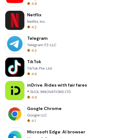
4.8
Netflix
Netflix, Inc.
4.2
Telegram
Telegram FZ-LLC
4.3
TikTok
TikTok Pte. Ltd.
4.6
inDrive. Rides with fair fares
® SUOL INNOVATIONS LTD
4.9
Google Chrome
Google LLC
4.1
Microsoft Edge: AI browser