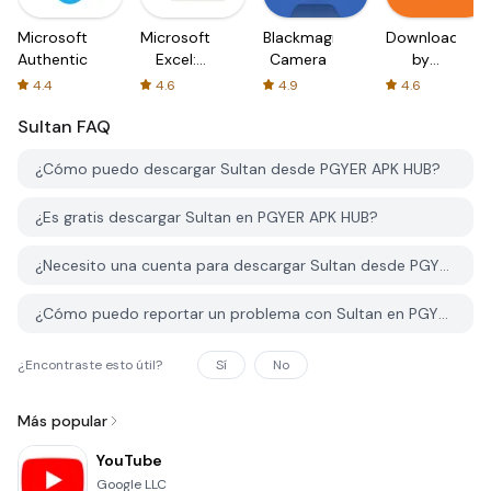
Microsoft
Microsoft
Blackmagic
Downloader
Authenticator
Excel:
Camera
by
Spreadsheets
AFTVnews
4.4
4.6
4.9
4.6
Sultan
FAQ
¿Cómo puedo descargar Sultan desde PGYER APK HUB?
¿Es gratis descargar Sultan en PGYER APK HUB?
¿Necesito una cuenta para descargar Sultan desde PGYER APK HUB?
¿Cómo puedo reportar un problema con Sultan en PGYER APK HUB?
¿Encontraste esto útil?
Sí
No
Más popular
YouTube
Google LLC