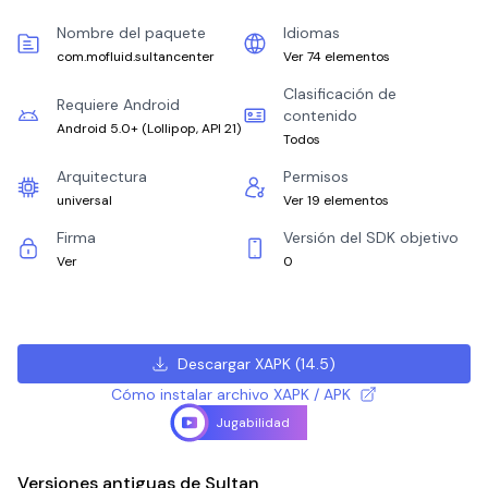
Nombre del paquete
Idiomas
com.mofluid.sultancenter
Ver 74 elementos
Clasificación de
Requiere Android
contenido
Android 5.0+
(
Lollipop, API 21
)
Todos
Arquitectura
Permisos
universal
Ver 19 elementos
Firma
Versión del SDK objetivo
Ver
0
Descargar XAPK
(
14.5
)
Cómo instalar archivo XAPK / APK
Jugabilidad
Versiones antiguas de Sultan