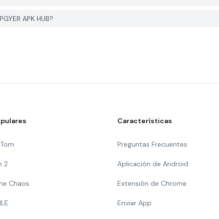
 PGYER APK HUB?
pulares
Características
g Tom
Preguntas Frecuentes
n 2
Aplicación de Android
 The Chaos
Extensión de Chrome
ILE
Enviar App