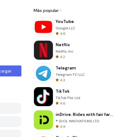
Más popular
YouTube
Google LLC
4.8
Netflix
Netflix, Inc.
4.2
Telegram
cargar
Telegram FZ-LLC
4.3
TikTok
TikTok Pte. Ltd.
4.6
inDrive. Rides with fair fares
® SUOL INNOVATIONS LTD
4.9