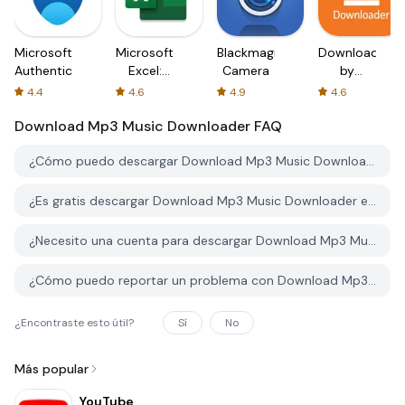
Microsoft
Microsoft
Blackmagic
Downloader
Authenticator
Excel:
Camera
by
Spreadsheets
AFTVnews
4.4
4.6
4.9
4.6
Download Mp3 Music Downloader
FAQ
¿Cómo puedo descargar Download Mp3 Music Downloader desde PGYER APK HUB?
¿Es gratis descargar Download Mp3 Music Downloader en PGYER APK HUB?
¿Necesito una cuenta para descargar Download Mp3 Music Downloader desde PGYER APK HUB?
¿Cómo puedo reportar un problema con Download Mp3 Music Downloader en PGYER APK HUB?
¿Encontraste esto útil?
Sí
No
Más popular
YouTube