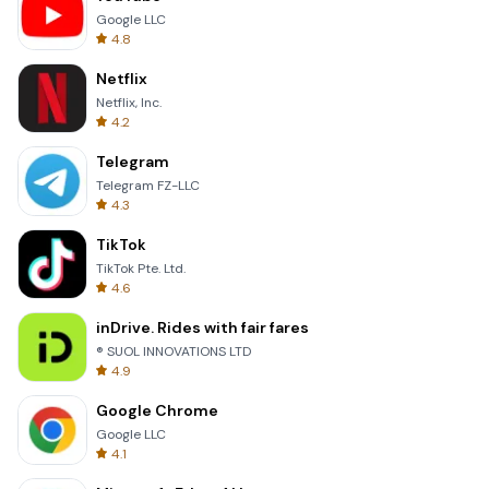
Google LLC
4.8
Netflix
Netflix, Inc.
4.2
Telegram
Telegram FZ-LLC
4.3
TikTok
TikTok Pte. Ltd.
4.6
inDrive. Rides with fair fares
® SUOL INNOVATIONS LTD
4.9
Google Chrome
Google LLC
4.1