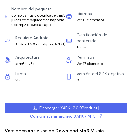
Nombre del paquete
Idiomas
com.plusmusic.downloader.mp3
juices.cc.mp3juice.free.happym
Ver 0 elementos
usic.mp3.download.app
Clasificación de
Requiere Android
contenido
Android 5.0+
(
Lollipop, API 21
)
Todos
Arquitectura
Permisos
arm64-v8a
Ver 17 elementos
Firma
Versión del SDK objetivo
Ver
0
Descargar XAPK
(
2.0.9Product
)
Cómo instalar archivo XAPK / APK
Versiones antiguas de Download Mp3 Music