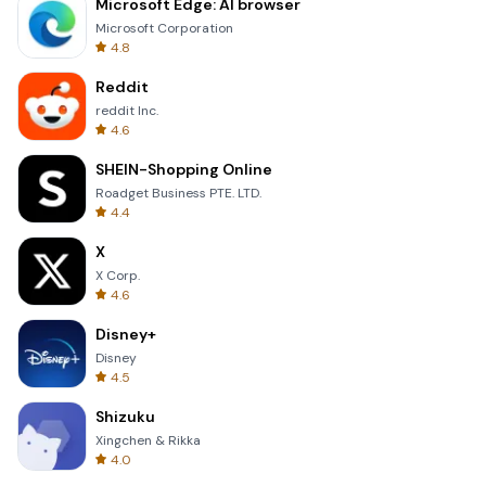
Microsoft Edge: AI browser
Microsoft Corporation
4.8
Reddit
reddit Inc.
4.6
SHEIN-Shopping Online
Roadget Business PTE. LTD.
4.4
X
X Corp.
4.6
Disney+
Disney
4.5
Shizuku
Xingchen & Rikka
4.0