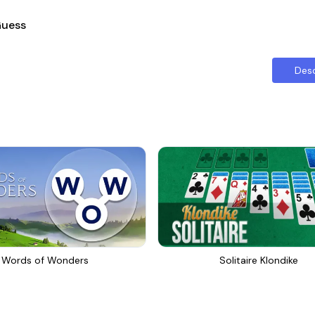
Guess
Des
Words of Wonders
Solitaire Klondike