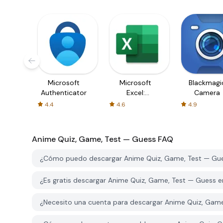
Microsoft
Microsoft
Blackmagi
Authenticator
Excel:
Camera
Spreadsheets
4.4
4.6
4.9
Anime Quiz, Game, Test — Guess
FAQ
¿Cómo puedo descargar Anime Quiz, Game, Test — Gu
¿Es gratis descargar Anime Quiz, Game, Test — Guess 
¿Necesito una cuenta para descargar Anime Quiz, Gam