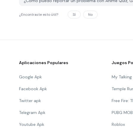
¿Cómo puedo reportar un problema con Anime Quiz, 
¿Encontraste esto útil?
Sí
No
Aplicaciones Populares
Juegos Po
Google Apk
My Talkin
Facebook Apk
Temple Ru
Twitter apk
Free Fire:
Telegram Apk
PUBG MOB
Youtube Apk
Roblox