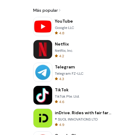
Más popular
YouTube
Google LLC
4.8
Netflix
Netflix, Inc.
4.2
Telegram
Telegram FZ-LLC
4.3
TikTok
TikTok Pte. Ltd.
4.6
inDrive. Rides with fair fares
® SUOL INNOVATIONS LTD
4.9