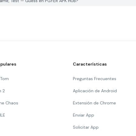
Game, Test — Guess en PGYER APK HUB?
pulares
Características
g Tom
Preguntas Frecuentes
n 2
Aplicación de Android
 The Chaos
Extensión de Chrome
ILE
Enviar App
Solicitar App