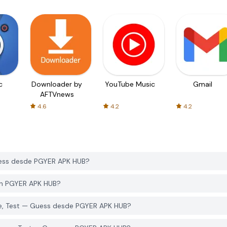
c
Downloader by
YouTube Music
Gmail
AFTVnews
4.6
4.2
4.2
ess desde PGYER APK HUB?
en PGYER APK HUB?
e, Test — Guess desde PGYER APK HUB?