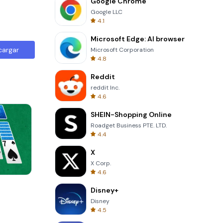
Google Chrome
Google LLC
4.1
Microsoft Edge: AI browser
cargar
Microsoft Corporation
4.8
Reddit
reddit Inc.
4.6
SHEIN-Shopping Online
Roadget Business PTE. LTD.
4.4
X
X Corp.
4.6
Totemia Cursed Marbels
Disney+
Disney
4.5