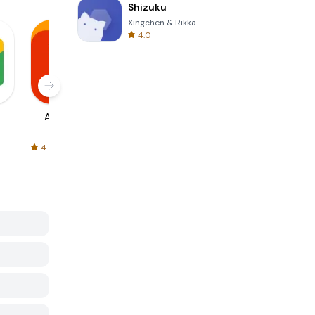
Shizuku
Xingchen & Rikka
4.0
AliExpress
Signal Private
Spotify - Music
Messenger
and Podcasts
4.5
4.3
4.6