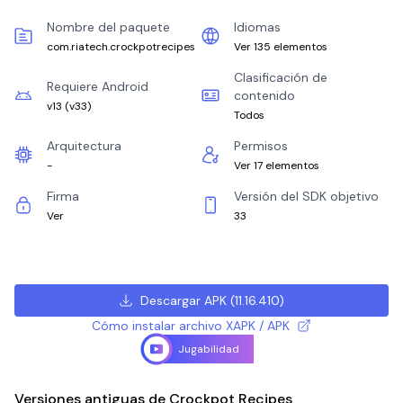
Nombre del paquete
Idiomas
com.riatech.crockpotrecipes
Ver 135 elementos
Clasificación de
Requiere Android
contenido
v13
(
v33
)
Todos
Arquitectura
Permisos
-
Ver 17 elementos
Firma
Versión del SDK objetivo
Ver
33
Descargar APK
(
11.16.410
)
Cómo instalar archivo XAPK / APK
Jugabilidad
Versiones antiguas de Crockpot Recipes