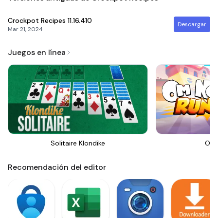
Crockpot Recipes
11.16.410
Descargar
Mar 21, 2024
Juegos en línea
Solitaire Klondike
Om 
Recomendación del editor