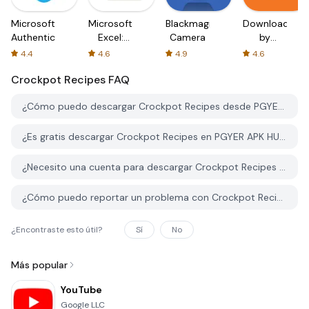
Microsoft
Microsoft
Blackmagic
Downloader
Authenticator
Excel:
Camera
by
Spreadsheets
AFTVnews
4.4
4.6
4.9
4.6
Crockpot Recipes
FAQ
¿Cómo puedo descargar Crockpot Recipes desde PGYER APK HUB?
¿Es gratis descargar Crockpot Recipes en PGYER APK HUB?
¿Necesito una cuenta para descargar Crockpot Recipes desde PGYER APK HUB?
¿Cómo puedo reportar un problema con Crockpot Recipes en PGYER APK HUB?
¿Encontraste esto útil?
Sí
No
Más popular
YouTube
Google LLC