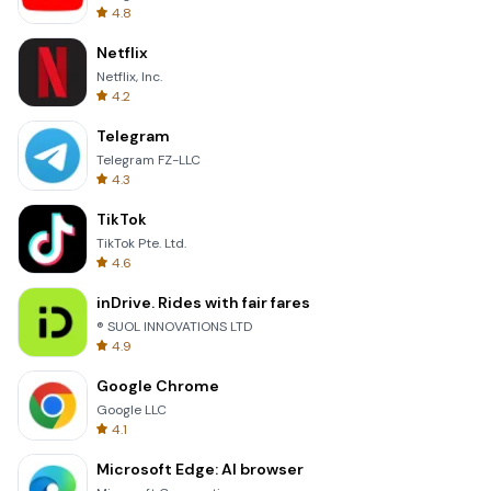
4.8
Netflix
Netflix, Inc.
4.2
Telegram
Telegram FZ-LLC
4.3
TikTok
TikTok Pte. Ltd.
4.6
inDrive. Rides with fair fares
® SUOL INNOVATIONS LTD
4.9
Google Chrome
Google LLC
4.1
Microsoft Edge: AI browser