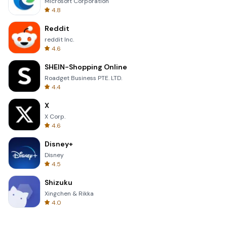
Microsoft Corporation
4.8
Reddit
reddit Inc.
4.6
SHEIN-Shopping Online
Roadget Business PTE. LTD.
4.4
X
X Corp.
4.6
Disney+
Disney
4.5
Shizuku
Xingchen & Rikka
4.0