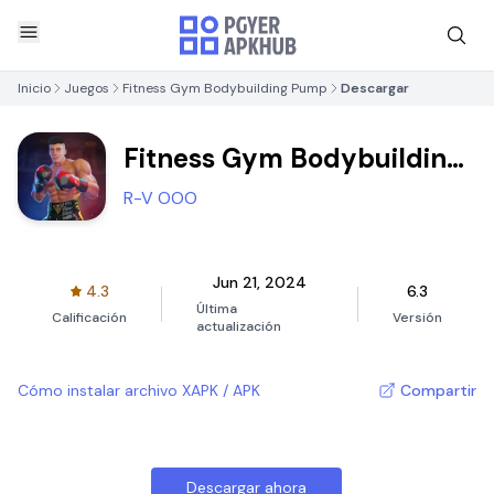
Inicio
Juegos
Fitness Gym Bodybuilding Pump
Descargar
Fitness Gym Bodybuilding
Pump
R-V OOO
Jun 21, 2024
4.3
6.3
Última
Calificación
Versión
actualización
Cómo instalar archivo XAPK / APK
Compartir
Descargar ahora