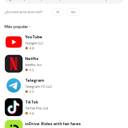
¿Encontraste esto útil?
Sí
No
Más popular
YouTube
Google LLC
4.8
Netflix
Netflix, Inc.
4.2
Telegram
Telegram FZ-LLC
4.3
TikTok
TikTok Pte. Ltd.
4.6
inDrive. Rides with fair fares