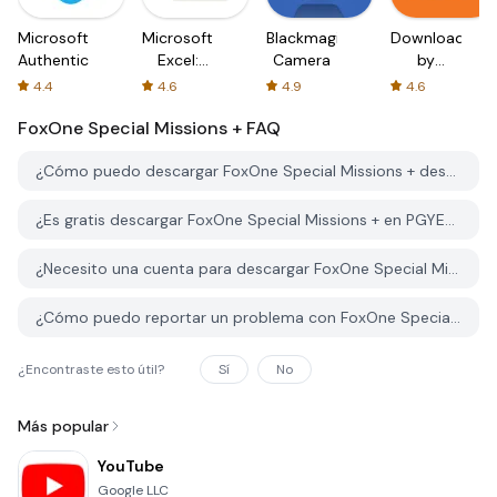
Microsoft
Microsoft
Blackmagic
Downloader
Authenticator
Excel:
Camera
by
Spreadsheets
AFTVnews
4.4
4.6
4.9
4.6
FoxOne Special Missions +
FAQ
¿Cómo puedo descargar FoxOne Special Missions + desde PGYER APK HUB?
¿Es gratis descargar FoxOne Special Missions + en PGYER APK HUB?
¿Necesito una cuenta para descargar FoxOne Special Missions + desde PGYER APK HUB?
¿Cómo puedo reportar un problema con FoxOne Special Missions + en PGYER APK HUB?
¿Encontraste esto útil?
Sí
No
Más popular
YouTube
Google LLC