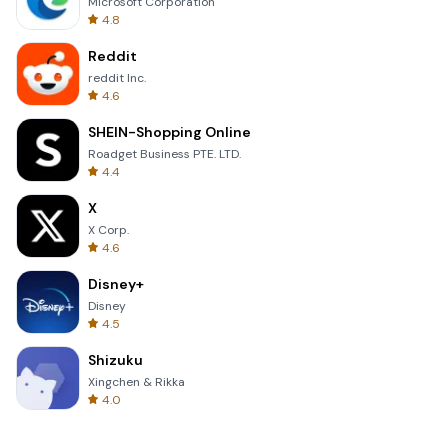
Microsoft Corporation
4.8
Reddit
reddit Inc.
4.6
SHEIN-Shopping Online
Roadget Business PTE. LTD.
4.4
X
X Corp.
4.6
Disney+
Disney
4.5
Shizuku
Xingchen & Rikka
4.0