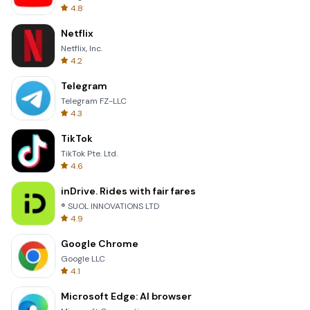
4.8
Netflix
Netflix, Inc.
4.2
Telegram
Telegram FZ-LLC
4.3
TikTok
TikTok Pte. Ltd.
4.6
inDrive. Rides with fair fares
® SUOL INNOVATIONS LTD
4.9
Google Chrome
Google LLC
4.1
Microsoft Edge: AI browser