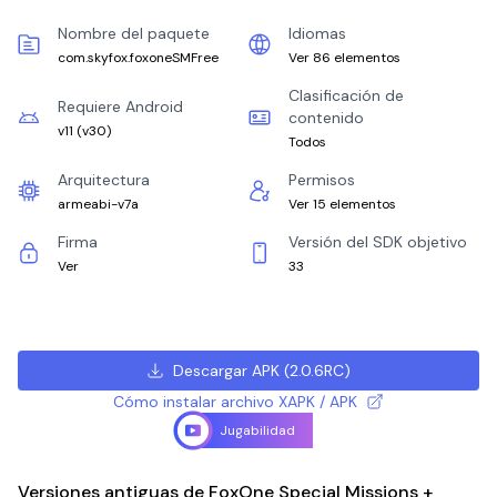
Nombre del paquete
Idiomas
com.skyfox.foxoneSMFree
Ver 86 elementos
Clasificación de
Requiere Android
contenido
v11
(
v30
)
Todos
Arquitectura
Permisos
armeabi-v7a
Ver 15 elementos
Firma
Versión del SDK objetivo
Ver
33
Descargar APK
(
2.0.6RC
)
Cómo instalar archivo XAPK / APK
Jugabilidad
Versiones antiguas de FoxOne Special Missions +