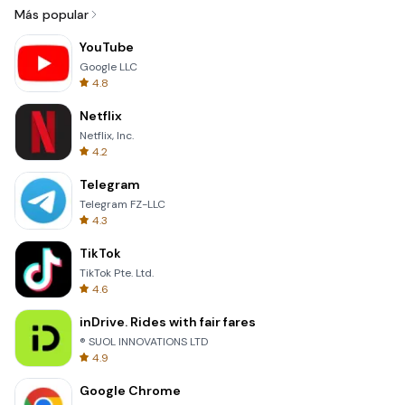
Más popular
YouTube
Google LLC
4.8
Netflix
Netflix, Inc.
4.2
Telegram
Telegram FZ-LLC
4.3
TikTok
TikTok Pte. Ltd.
4.6
inDrive. Rides with fair fares
® SUOL INNOVATIONS LTD
4.9
Google Chrome