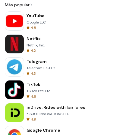
Más popular
YouTube
Google LLC
4.8
Netflix
Netflix, Inc.
4.2
Telegram
Telegram FZ-LLC
4.3
TikTok
TikTok Pte. Ltd.
4.6
inDrive. Rides with fair fares
® SUOL INNOVATIONS LTD
4.9
Google Chrome