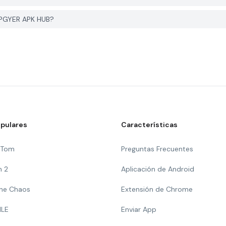
 PGYER APK HUB?
pulares
Características
g Tom
Preguntas Frecuentes
n 2
Aplicación de Android
 The Chaos
Extensión de Chrome
ILE
Enviar App