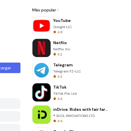
Más popular
YouTube
Google LLC
4.8
Netflix
Netflix, Inc.
4.2
Telegram
cargar
Telegram FZ-LLC
4.3
TikTok
TikTok Pte. Ltd.
4.6
inDrive. Rides with fair fares
® SUOL INNOVATIONS LTD
4.9