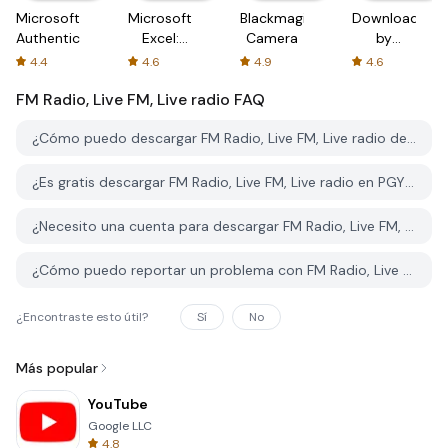
Microsoft
Microsoft
Blackmagic
Downloader
Authenticator
Excel:
Camera
by
Spreadsheets
AFTVnews
4.4
4.6
4.9
4.6
FM Radio, Live FM, Live radio
FAQ
¿Cómo puedo descargar FM Radio, Live FM, Live radio desde PGYER APK HUB?
¿Es gratis descargar FM Radio, Live FM, Live radio en PGYER APK HUB?
¿Necesito una cuenta para descargar FM Radio, Live FM, Live radio desde PGYER APK HUB?
¿Cómo puedo reportar un problema con FM Radio, Live FM, Live radio en PGYER APK HUB?
¿Encontraste esto útil?
Sí
No
Más popular
YouTube
Google LLC
4.8