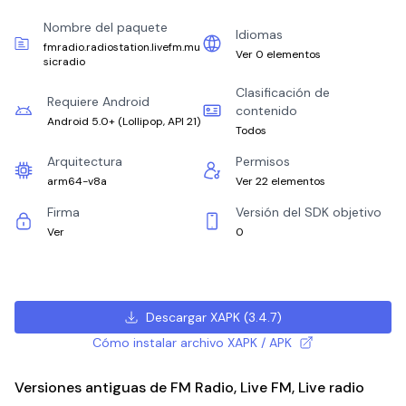
Nombre del paquete
Idiomas
fmradio.radiostation.livefm.mu
Ver 0 elementos
sicradio
Clasificación de
Requiere Android
contenido
Android 5.0+
(
Lollipop, API 21
)
Todos
Arquitectura
Permisos
arm64-v8a
Ver 22 elementos
Firma
Versión del SDK objetivo
Ver
0
Descargar XAPK
(
3.4.7
)
Cómo instalar archivo XAPK / APK
Versiones antiguas de FM Radio, Live FM, Live radio