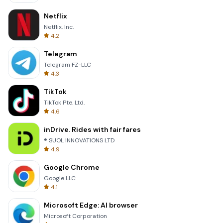
Netflix
Netflix, Inc.
4.2
Telegram
Telegram FZ-LLC
4.3
TikTok
TikTok Pte. Ltd.
4.6
inDrive. Rides with fair fares
® SUOL INNOVATIONS LTD
4.9
Google Chrome
Google LLC
4.1
Microsoft Edge: AI browser
Microsoft Corporation