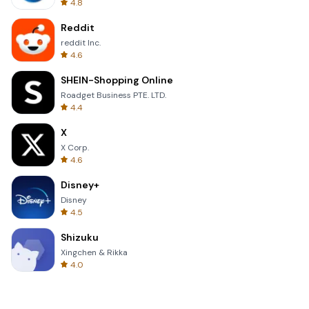
4.8
Reddit
reddit Inc.
4.6
SHEIN-Shopping Online
Roadget Business PTE. LTD.
4.4
X
X Corp.
4.6
Disney+
Disney
4.5
Shizuku
Xingchen & Rikka
4.0