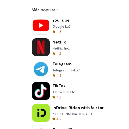
Más popular
YouTube
Google LLC
4.8
Netflix
Netflix, Inc.
4.2
Telegram
Telegram FZ-LLC
4.3
TikTok
TikTok Pte. Ltd.
4.6
inDrive. Rides with fair fares
® SUOL INNOVATIONS LTD
4.9