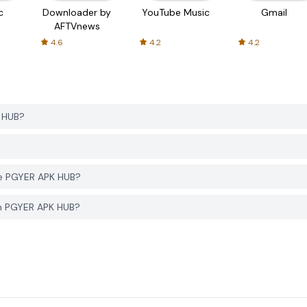
c
Downloader by
YouTube Music
Gmail
AFTVnews
4.6
4.2
4.2
 HUB?
de PGYER APK HUB?
n PGYER APK HUB?