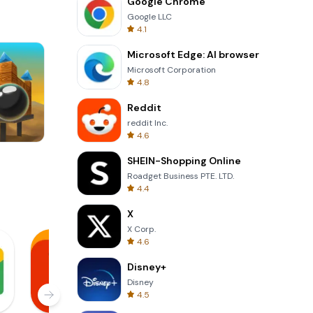
Google Chrome
Google LLC
4.1
Microsoft Edge: AI browser
Microsoft Corporation
4.8
Reddit
reddit Inc.
4.6
Totemia Cursed Marbels
SHEIN-Shopping Online
Roadget Business PTE. LTD.
4.4
X
X Corp.
4.6
Disney+
Disney
4.5