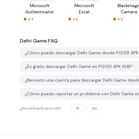
Microsoft
Microsoft
Blackmagi
Authenticator
Excel:
Camera
Spreadsheets
4.4
4.6
4.9
Delhi Game
FAQ
¿Cómo puedo descargar Delhi Game desde PGYER APK
¿Es gratis descargar Delhi Game en PGYER APK HUB?
¿Necesito una cuenta para descargar Delhi Game des
¿Cómo puedo reportar un problema con Delhi Game e
¿Encontraste esto útil?
Sí
No