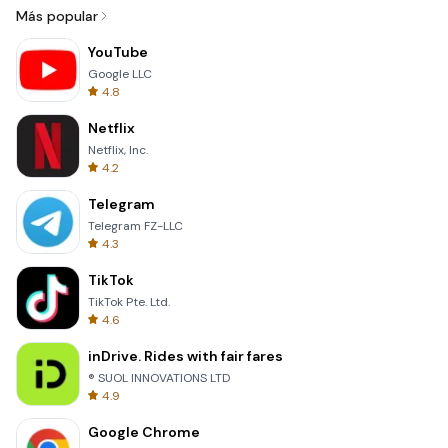
Más popular
YouTube
Google LLC
4.8
Netflix
Netflix, Inc.
4.2
Telegram
Telegram FZ-LLC
4.3
TikTok
TikTok Pte. Ltd.
4.6
inDrive. Rides with fair fares
® SUOL INNOVATIONS LTD
4.9
Google Chrome