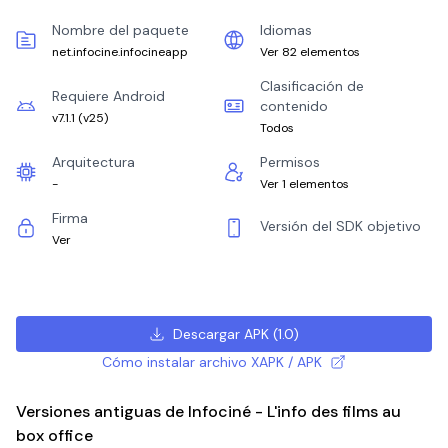
Nombre del paquete
Idiomas
net.infocine.infocineapp
Ver 82 elementos
Clasificación de
Requiere Android
contenido
v7.1.1
(
v25
)
Todos
Arquitectura
Permisos
-
Ver 1 elementos
Firma
Versión del SDK objetivo
Ver
Descargar APK
(
1.0
)
Cómo instalar archivo XAPK / APK
Versiones antiguas de Infociné - L'info des films au
box office