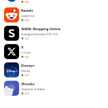
4.8
Reddit
reddit Inc.
4.6
SHEIN-Shopping Online
Roadget Business PTE. LTD.
4.4
X
X Corp.
4.6
Disney+
Disney
4.5
Shizuku
Xingchen & Rikka
4.0