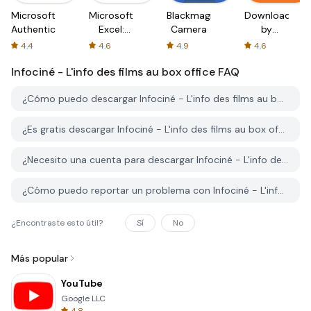
Microsoft
Microsoft
Blackmagic
Downloader
Authenticator
Excel:
Camera
by
Spreadsheets
AFTVnews
4.4
4.6
4.9
4.6
Infociné - L'info des films au box office
FAQ
¿Cómo puedo descargar Infociné - L'info des films au box office desde PGYER APK HUB?
¿Es gratis descargar Infociné - L'info des films au box office en PGYER APK HUB?
¿Necesito una cuenta para descargar Infociné - L'info des films au box office desde PGYER APK HUB?
¿Cómo puedo reportar un problema con Infociné - L'info des films au box office en PGYER APK HUB?
¿Encontraste esto útil?
Sí
No
Más popular
YouTube
Google LLC