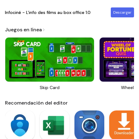
Infociné - L'info des films au box office
1.0
Descargar
Juegos en línea
Skip Card
Wheel Of
Recomendación del editor