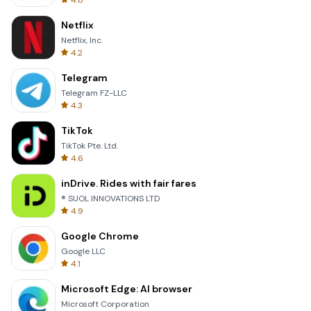
4.8
Netflix
Netflix, Inc.
4.2
Telegram
Telegram FZ-LLC
4.3
TikTok
TikTok Pte. Ltd.
4.6
inDrive. Rides with fair fares
® SUOL INNOVATIONS LTD
4.9
Google Chrome
Google LLC
4.1
Microsoft Edge: AI browser
Microsoft Corporation