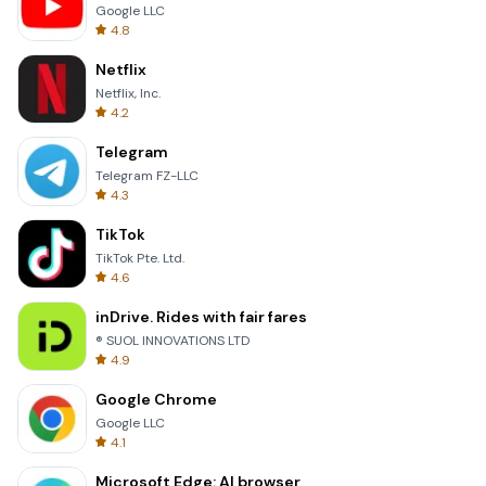
Google LLC
4.8
Netflix
Netflix, Inc.
4.2
Telegram
Telegram FZ-LLC
4.3
TikTok
TikTok Pte. Ltd.
4.6
inDrive. Rides with fair fares
® SUOL INNOVATIONS LTD
4.9
Google Chrome
Google LLC
4.1
Microsoft Edge: AI browser