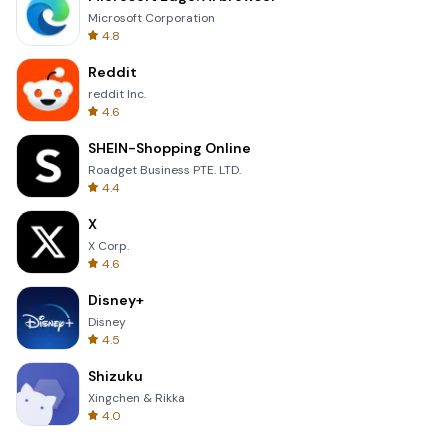
Microsoft Corporation
4.8
Reddit
reddit Inc.
4.6
SHEIN-Shopping Online
Roadget Business PTE. LTD.
4.4
X
X Corp.
4.6
Disney+
Disney
4.5
Shizuku
Xingchen & Rikka
4.0