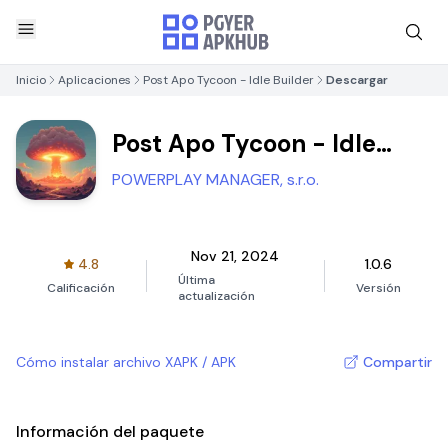
Inicio
Aplicaciones
Post Apo Tycoon - Idle Builder
Descargar
Post Apo Tycoon - Idle
Builder
POWERPLAY MANAGER, s.r.o.
Nov 21, 2024
4.8
1.0.6
Última
Calificación
Versión
actualización
Cómo instalar archivo XAPK / APK
Compartir
Información del paquete