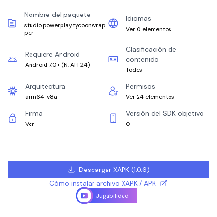
Nombre del paquete
Idiomas
studio.powerplay.tycoonwrap
Ver 0 elementos
per
Clasificación de
Requiere Android
contenido
Android 7.0+
(
N, API 24
)
Todos
Arquitectura
Permisos
arm64-v8a
Ver 24 elementos
Firma
Versión del SDK objetivo
Ver
0
Descargar XAPK
(
1.0.6
)
Cómo instalar archivo XAPK / APK
Jugabilidad