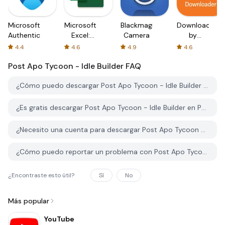
Microsoft
Microsoft
Blackmagic
Downloader
Authenticator
Excel:
Camera
by
Spreadsheets
AFTVnews
4.4
4.6
4.9
4.6
Post Apo Tycoon - Idle Builder
FAQ
¿Cómo puedo descargar Post Apo Tycoon - Idle Builder desde PGYER APK HUB?
¿Es gratis descargar Post Apo Tycoon - Idle Builder en PGYER APK HUB?
¿Necesito una cuenta para descargar Post Apo Tycoon - Idle Builder desde PGYER APK HUB?
¿Cómo puedo reportar un problema con Post Apo Tycoon - Idle Builder en PGYER APK HUB?
¿Encontraste esto útil?
Sí
No
Más popular
YouTube