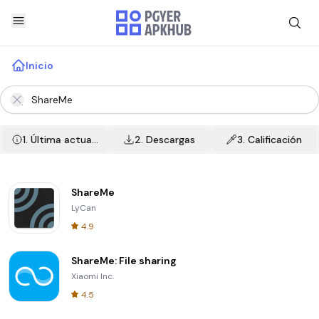
Inicio
1.
Última actualización
2.
Descargas
3.
Calificación
ShareMe
LyCan
4.9
ShareMe: File sharing
Xiaomi Inc.
4.5