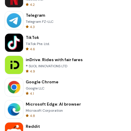
4.2
Telegram
Telegram FZ-LLC
4.3
TikTok
TikTok Pte. Ltd.
4.6
inDrive. Rides with fair fares
® SUOL INNOVATIONS LTD
4.9
Google Chrome
Google LLC
4.1
Microsoft Edge: AI browser
Microsoft Corporation
4.8
Reddit