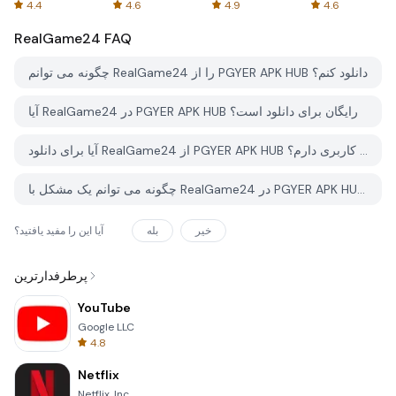
Spreadsheets
AFTVnews
4.4
4.6
4.9
4.6
RealGame24
FAQ
چگونه می توانم RealGame24 را از PGYER APK HUB دانلود کنم؟
آیا RealGame24 در PGYER APK HUB رایگان برای دانلود است؟
آیا برای دانلود RealGame24 از PGYER APK HUB نیاز به حساب کاربری دارم؟
چگونه می توانم یک مشکل با RealGame24 در PGYER APK HUB گزارش دهم؟
خیر
بله
آیا این را مفید یافتید؟
پرطرفدارترین
YouTube
Google LLC
4.8
Netflix
Netflix, Inc.