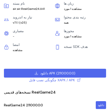
زبان ها
نام بسته
مشاهده 1 مورد
air.air.RealGame24.A41
رتبه بندی محتوا
نیاز به اندروید
همه
)
v25
(
v7.1.1
مجوزها
معماری
مشاهده 1 مورد
-
امضا
نسخه SDK هدف
مشاهده
)
211000.0.0
(
دانلود APK
چگونگی نصب فایل XAPK / APK
نسخه‌های قدیمی RealGame24
RealGame24
211000.0.0
دانلود