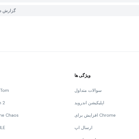
چگونه می توانم یک مشکل با Лентяй در K HUB
ویژگی ها
سوالات متداول
g Tom
اپلیکیشن اندروید
n 2
افزایش برای Chrome
 The Chaos
ارسال اپ
ILE