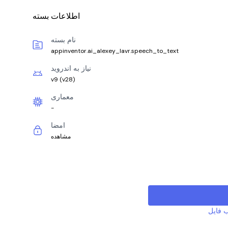
اطلاعات بسته
نام بسته
appinventor.ai_alexey_lavr.speech_to_text
نیاز به اندروید
v9
(
v28
)
معماری
-
امضا
مشاهده