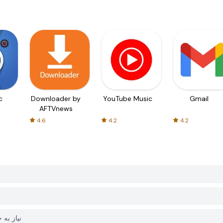
c
Downloader by
YouTube Music
Gmail
AFTVnews
4.6
4.2
4.2
آیا برای دانلود яй