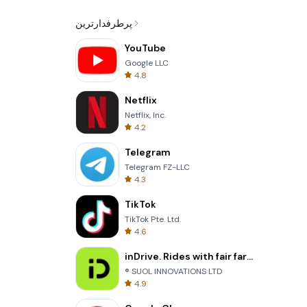
پرطرفدارترین
YouTube
Google LLC
4.8
Netflix
Netflix, Inc.
4.2
Telegram
Telegram FZ-LLC
4.3
TikTok
TikTok Pte. Ltd.
4.6
inDrive. Rides with fair fares
® SUOL INNOVATIONS LTD
4.9