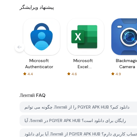
پیشنهاد ویرایشگر
Microsoft
Microsoft
Blackmagi
Authenticator
Excel:
Camera
Spreadsheets
4.4
4.6
4.9
Лентяй
FAQ
چگونه می توانم Лентяй را از PGYER APK HUB دانلود کنم؟
آیا Лентяй در PGYER APK HUB رایگان برای دانلود است؟
Лент از PGYER APK HUB نیاز به حساب کاربری دارم؟