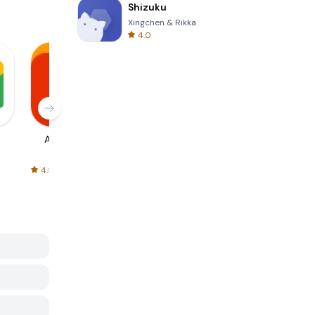
Shizuku
Xingchen & Rikka
4.0
AliExpress
Signal Private
Spotify - Music
Messenger
and Podcasts
4.5
4.3
4.6