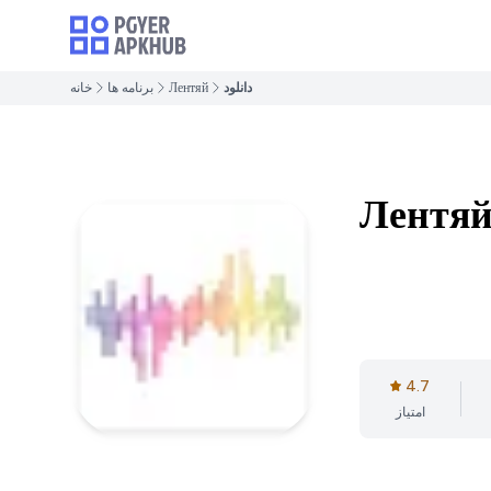
دانلود
Лентяй
برنامه ها
خانه
Лентя
4.7
امتیاز