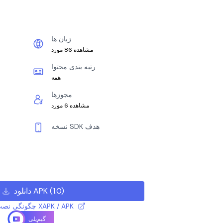
زبان ها
مشاهده 86 مورد
رتبه بندی محتوا
همه
مجوزها
مشاهده 6 مورد
نسخه SDK هدف
)
1.0
(
دانلود APK
چگونگی نصب فایل XAPK / APK
گیم‌پلی