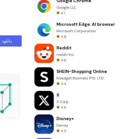
Google Chrome
Google LLC
4.1
Microsoft Edge: AI browser
Microsoft Corporation
4.8
دانلود
Reddit
reddit Inc.
4.6
SHEIN-Shopping Online
Roadget Business PTE. LTD.
4.4
X
X Corp.
4.6
Disney+
Tower Crash 3D
Disney
4.5