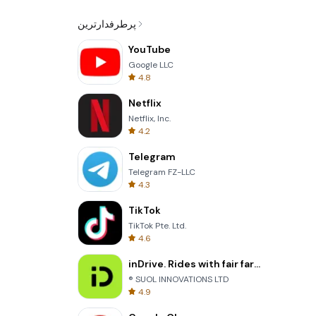
پرطرفدارترین
YouTube
Google LLC
4.8
Netflix
Netflix, Inc.
4.2
Telegram
Telegram FZ-LLC
4.3
TikTok
TikTok Pte. Ltd.
4.6
inDrive. Rides with fair fares
® SUOL INNOVATIONS LTD
4.9