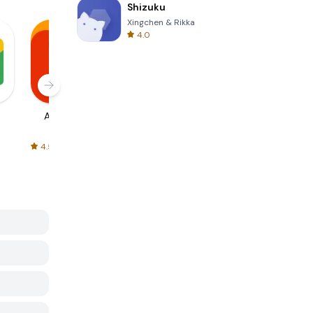
Shizuku
Xingchen & Rikka
4.0
AliExpress
Signal Private
Spotify - Music
Messenger
and Podcasts
4.5
4.3
4.6