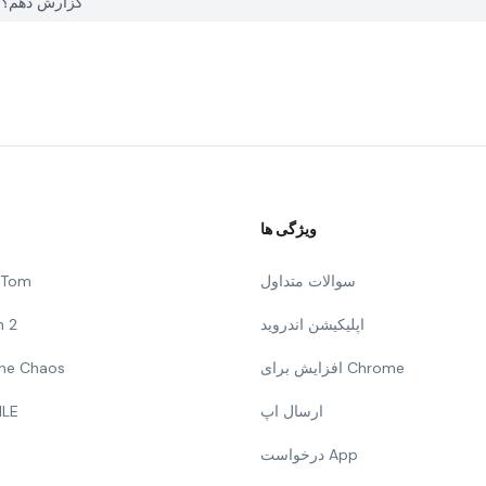
چگونه می توانم یک مشکل با Ba Fashion در PGYER APK HUB گزارش دهم؟
ویژگی ها
سوالات متداول
g Tom
اپلیکیشن اندروید
n 2
افزایش برای Chrome
 The Chaos
ارسال اپ
ILE
درخواست App