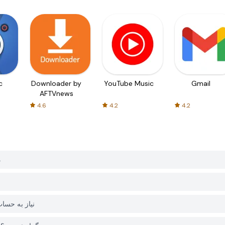
c
Downloader by
YouTube Music
Gmail
AFTVnews
4.6
4.2
4.2
چ
آیا برای دانلود Ba Fashion از 