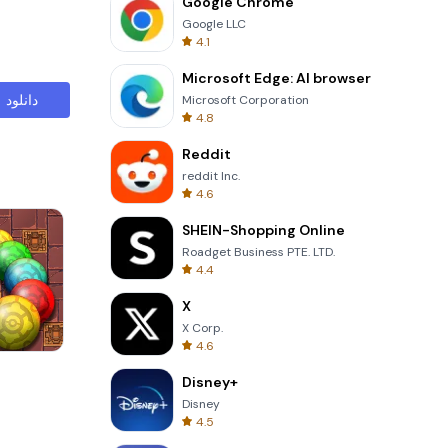
Google Chrome
Google LLC
4.1
Microsoft Edge: AI browser
دانلود
Microsoft Corporation
4.8
Reddit
reddit Inc.
4.6
SHEIN-Shopping Online
Roadget Business PTE. LTD.
4.4
X
X Corp.
4.6
s
Cannon Balls 3D
Disney+
Disney
4.5