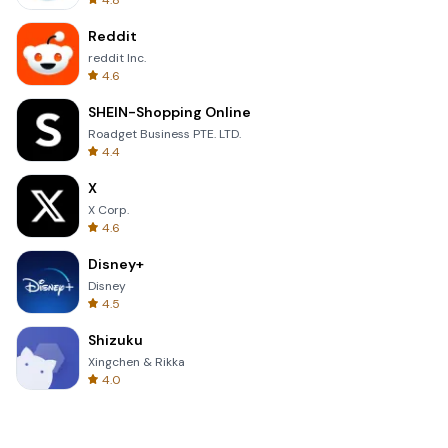
4.8
Reddit
reddit Inc.
4.6
SHEIN-Shopping Online
Roadget Business PTE. LTD.
4.4
X
X Corp.
4.6
Disney+
Disney
4.5
Shizuku
Xingchen & Rikka
4.0