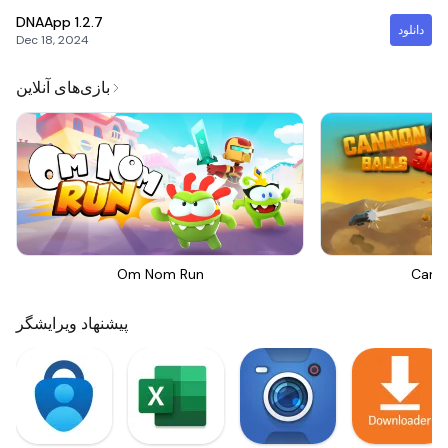
DNAApp
1.2.7
دانلود
Dec 18, 2024
بازی‌های آنلاین
Om Nom Run
Canno
پیشنهاد ویرایشگر