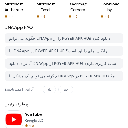
Microsoft
Microsoft
Blackmagic
Downloader
Authenticator
Excel:
Camera
by
Spreadsheets
AFTVnews
4.4
4.6
4.9
4.6
DNAApp
FAQ
چگونه می توانم DNAApp را از PGYER APK HUB دانلود کنم؟
آیا DNAApp در PGYER APK HUB رایگان برای دانلود است؟
آیا برای دانلود DNAApp از PGYER APK HUB نیاز به حساب کاربری دارم؟
چگونه می توانم یک مشکل با DNAApp در PGYER APK HUB گزارش دهم؟
خیر
بله
آیا این را مفید یافتید؟
پرطرفدارترین
YouTube
Google LLC
4.8