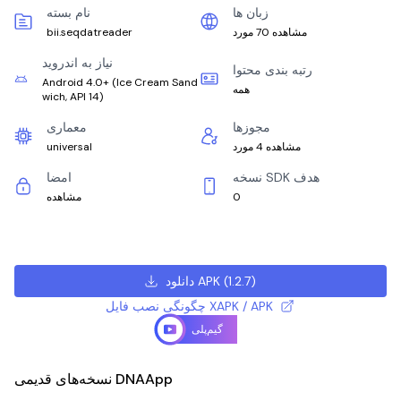
زبان ها
نام بسته
مشاهده 70 مورد
bii.seqdatreader
نیاز به اندروید
رتبه بندی محتوا
Android 4.0+
(
Ice Cream Sand
همه
wich, API 14
)
مجوزها
معماری
مشاهده 4 مورد
universal
نسخه SDK هدف
امضا
0
مشاهده
)
1.2.7
(
دانلود APK
چگونگی نصب فایل XAPK / APK
گیم‌پلی
نسخه‌های قدیمی DNAApp