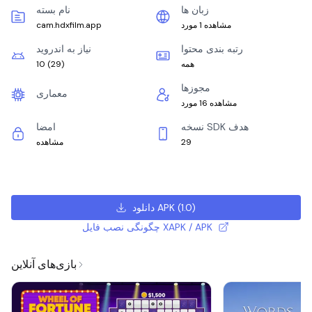
زبان ها
نام بسته
مشاهده 1 مورد
cam.hdxfilm.app
رتبه بندی محتوا
نیاز به اندروید
همه
)
29
(
10
مجوزها
معماری
مشاهده 16 مورد
نسخه SDK هدف
امضا
29
مشاهده
)
1.0
(
دانلود APK
چگونگی نصب فایل XAPK / APK
بازی‌های آنلاین