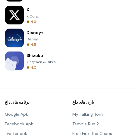
X
X Corp.
4.6
Disney+
Disney
4.5
Shizuku
Xingchen & Rikka
4.0
بازی های داغ
برنامه های داغ
Google Apk
My Talking Tom
Facebook Apk
Temple Run 2
Twitter apk
Free Fire: The Chaos