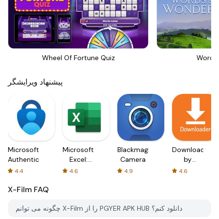
Wheel Of Fortune Quiz
Words
پیشنهاد ویرایشگر
Microsoft
Microsoft
Blackmagic
Downloader
Authenticator
Excel:
Camera
by
Spreadsheets
AFTVnews
4.4
4.6
4.9
4.6
X-Film
FAQ
چگونه می توانم X-Film را از PGYER APK HUB دانلود کنم؟