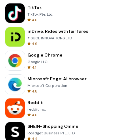
TikTok
TikTok Pte. Ltd.
4.6
inDrive. Rides with fair fares
® SUOL INNOVATIONS LTD
4.9
Google Chrome
Google LLC
4.1
Microsoft Edge: AI browser
Microsoft Corporation
4.8
Reddit
reddit Inc.
4.6
SHEIN-Shopping Online
Roadget Business PTE. LTD.
4.4