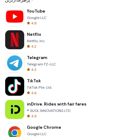
پرطرفدارترین
YouTube
Google LLC
4.8
Netflix
Netflix, Inc.
4.2
Telegram
Telegram FZ-LLC
4.3
TikTok
TikTok Pte. Ltd.
4.6
inDrive. Rides with fair fares
® SUOL INNOVATIONS LTD
4.9
Google Chrome
Google LLC