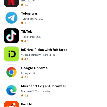
Netflix, Inc.
4.2
Telegram
Telegram FZ-LLC
4.3
TikTok
TikTok Pte. Ltd.
4.6
inDrive. Rides with fair fares
® SUOL INNOVATIONS LTD
4.9
Google Chrome
Google LLC
4.1
Microsoft Edge: AI browser
Microsoft Corporation
4.8
Reddit