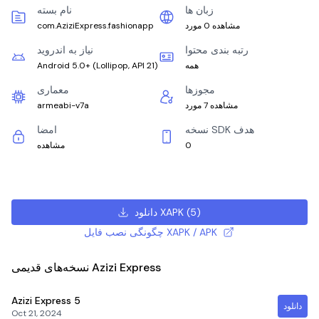
زبان ها
نام بسته
مشاهده 0 مورد
com.AziziExpress.fashionapp
رتبه بندی محتوا
نیاز به اندروید
همه
)
Lollipop, API 21
(
Android 5.0+
مجوزها
معماری
مشاهده 7 مورد
armeabi-v7a
نسخه SDK هدف
امضا
0
مشاهده
)
5
(
دانلود XAPK
چگونگی نصب فایل XAPK / APK
نسخه‌های قدیمی Azizi Express
Azizi Express
5
دانلود
Oct 21, 2024