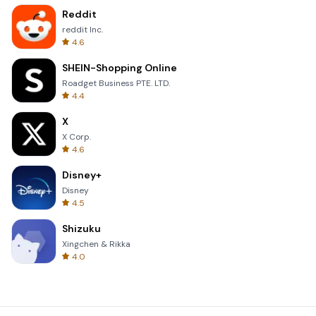
Reddit
reddit Inc.
4.6
SHEIN-Shopping Online
Roadget Business PTE. LTD.
4.4
X
X Corp.
4.6
Disney+
Disney
4.5
Shizuku
Xingchen & Rikka
4.0