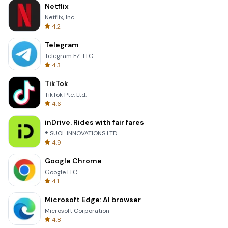
Netflix
Netflix, Inc.
4.2
Telegram
Telegram FZ-LLC
4.3
TikTok
TikTok Pte. Ltd.
4.6
inDrive. Rides with fair fares
® SUOL INNOVATIONS LTD
4.9
Google Chrome
Google LLC
4.1
Microsoft Edge: AI browser
Microsoft Corporation
4.8