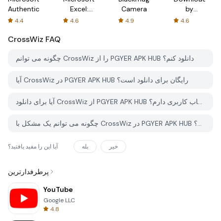
Authenticator
Excel:
Camera
by
Spreadsheets
AFTVnews
4.4
4.6
4.9
4.6
CrossWiz
FAQ
چگونه می توانم CrossWiz را از PGYER APK HUB دانلود کنم؟
آیا CrossWiz در PGYER APK HUB رایگان برای دانلود است؟
آیا برای دانلود CrossWiz از PGYER APK HUB نیاز به حساب کاربری دارم؟
چگونه می توانم یک مشکل با CrossWiz در PGYER APK HUB گزارش دهم؟
خیر
بله
آیا این را مفید یافتید؟
پرطرفدارترین
YouTube
Google LLC
4.8