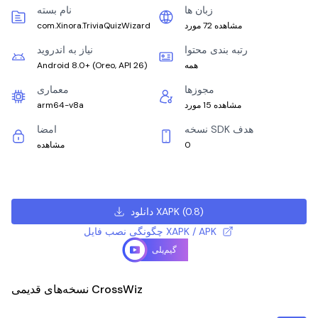
زبان ها
نام بسته
مشاهده 72 مورد
com.Xinora.TriviaQuizWizard
رتبه بندی محتوا
نیاز به اندروید
همه
)
Oreo, API 26
(
Android 8.0+
مجوزها
معماری
مشاهده 15 مورد
arm64-v8a
نسخه SDK هدف
امضا
0
مشاهده
)
0.8
(
دانلود XAPK
چگونگی نصب فایل XAPK / APK
گیم‌پلی
نسخه‌های قدیمی CrossWiz