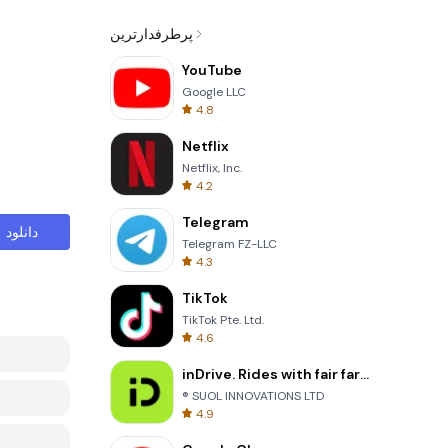
پرطرفدارترین
YouTube
Google LLC
4.8
Netflix
Netflix, Inc.
4.2
Telegram
دانلود
Telegram FZ-LLC
4.3
TikTok
TikTok Pte. Ltd.
4.6
inDrive. Rides with fair fares
® SUOL INNOVATIONS LTD
4.9