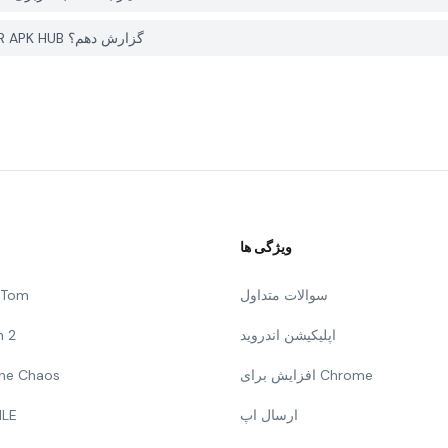
چگونه می توانم یک مشکل با Simple Music Player+ در PGYER APK HUB گزارش دهم؟
ویژگی ها
سوالات متداول
g Tom
اپلیکیشن اندروید
n 2
افزایش برای Chrome
 The Chaos
ارسال اپ
ILE