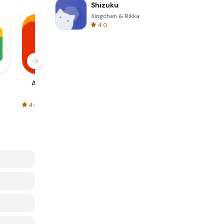
Shizuku
Xingchen & Rikka
4.0
AliExpress
Signal Private
Spotify - Music
Messenger
and Podcasts
4.5
4.3
4.6