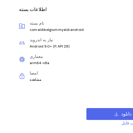
اطلاعات بسته
نام بسته
com.aldibelgium.myaldi.android
نیاز به اندروید
Android 9.0+
(
P, API 28
)
معماری
arm64-v8a
امضا
مشاهده
X