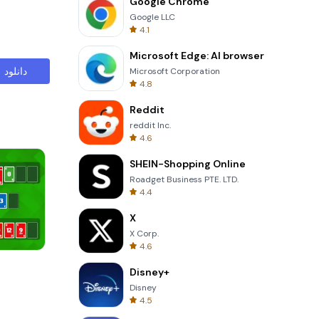
Google Chrome
Google LLC
4.1
Microsoft Edge: AI browser
دانلود
Microsoft Corporation
4.8
Reddit
reddit Inc.
4.6
SHEIN-Shopping Online
Roadget Business PTE. LTD.
4.4
X
X Corp.
4.6
Cannon Balls 3D
Disney+
Disney
4.5