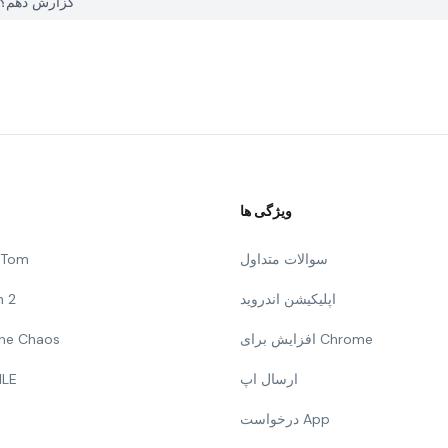
چگونه می توانم یک مشکل با ALDI & Me در PGYER APK HUB گزارش دهم؟
ویژگی ها
سوالات متداول
g Tom
اپلیکیشن اندروید
n 2
افزایش برای Chrome
 The Chaos
ارسال اپ
ILE
درخواست App