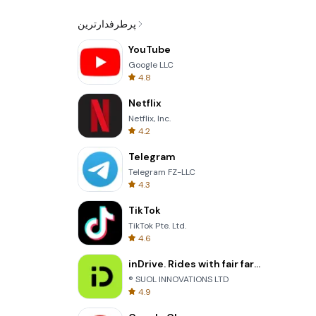
پرطرفدارترین
YouTube
Google LLC
4.8
Netflix
Netflix, Inc.
4.2
Telegram
Telegram FZ-LLC
4.3
TikTok
TikTok Pte. Ltd.
4.6
inDrive. Rides with fair fares
® SUOL INNOVATIONS LTD
4.9