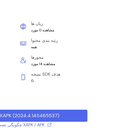
زبان ها
مشاهده 0 مورد
رتبه بندی محتوا
همه
مجوزها
مشاهده 14 مورد
نسخه SDK هدف
0
)
2024.4.145465537
(
دانلود APK
چگونگی نصب فایل XAPK / APK