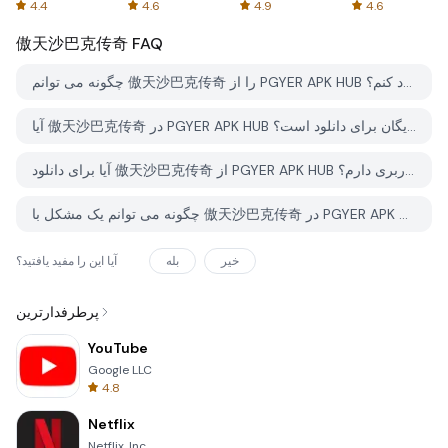
Spreadsheets
AFTVnews
4.4
4.6
4.9
4.6
傲天沙巴克传奇
FAQ
چگونه می توانم 傲天沙巴克传奇 را از PGYER APK HUB دانلود کنم؟
آیا 傲天沙巴克传奇 در PGYER APK HUB رایگان برای دانلود است؟
آیا برای دانلود 傲天沙巴克传奇 از PGYER APK HUB نیاز به حساب کاربری دارم؟
چگونه می توانم یک مشکل با 傲天沙巴克传奇 در PGYER APK HUB گزارش دهم؟
خیر
بله
آیا این را مفید یافتید؟
پرطرفدارترین
YouTube
Google LLC
4.8
Netflix
Netflix, Inc.