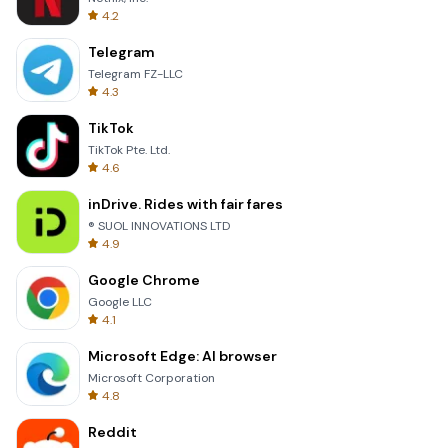
4.2
Telegram
Telegram FZ-LLC
4.3
TikTok
TikTok Pte. Ltd.
4.6
inDrive. Rides with fair fares
® SUOL INNOVATIONS LTD
4.9
Google Chrome
Google LLC
4.1
Microsoft Edge: AI browser
Microsoft Corporation
4.8
Reddit