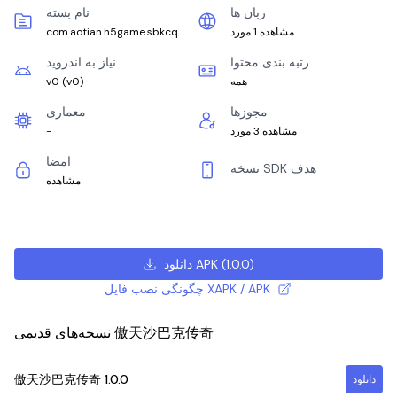
زبان ها
نام بسته
مشاهده 1 مورد
com.aotian.h5game.sbkcq
رتبه بندی محتوا
نیاز به اندروید
همه
)
v0
(
v0
مجوزها
معماری
مشاهده 3 مورد
-
امضا
نسخه SDK هدف
مشاهده
)
1.0.0
(
دانلود APK
چگونگی نصب فایل XAPK / APK
نسخه‌های قدیمی 傲天沙巴克传奇
傲天沙巴克传奇
1.0.0
دانلود