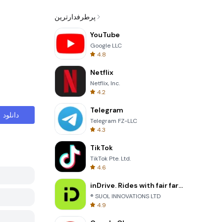
پرطرفدارترین
YouTube
Google LLC
4.8
Netflix
Netflix, Inc.
4.2
Telegram
دانلود
Telegram FZ-LLC
4.3
TikTok
TikTok Pte. Ltd.
4.6
inDrive. Rides with fair fares
® SUOL INNOVATIONS LTD
4.9