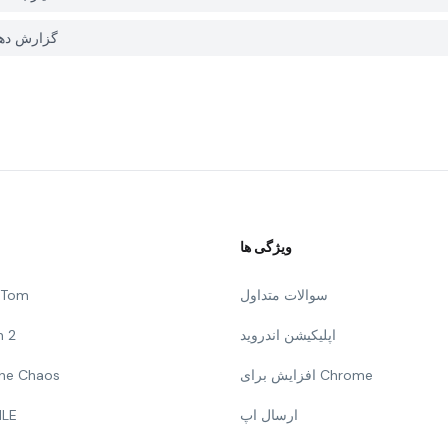
چگونه می توانم یک مشکل با Danube در ER APK HUB
ویژگی ها
سوالات متداول
g Tom
اپلیکیشن اندروید
n 2
افزایش برای Chrome
 The Chaos
ارسال اپ
ILE