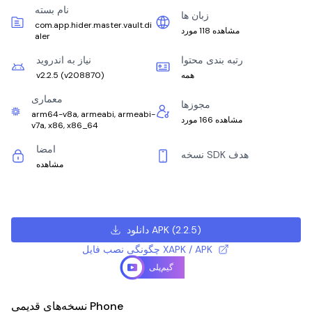
نام بسته
زبان ها
com.app.hider.master.vault.di
مشاهده 118 مورد
aler
رتبه بندی محتوا
نیاز به اندروید
همه
)
v208870
(
v2.2.5
معماری
مجوزها
arm64-v8a, armeabi, armeabi-
مشاهده 166 مورد
v7a, x86, x86_64
امضا
نسخه SDK هدف
مشاهده
)
2.2.5
(
دانلود APK
چگونگی نصب فایل XAPK / APK
گیم‌پلی
نسخه‌های قدیمی Phone