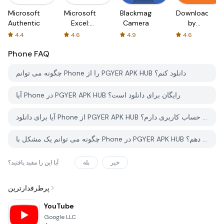
Microsoft
Microsoft
Blackmagic
Downloader
Authenticator
Excel:
Camera
by
Spreadsheets
AFTVnews
4.4
4.6
4.9
4.6
Phone
FAQ
چگونه می توانم Phone را از PGYER APK HUB دانلود کنم؟
آیا Phone در PGYER APK HUB رایگان برای دانلود است؟
آیا برای دانلود Phone از PGYER APK HUB نیاز به حساب کاربری دارم؟
چگونه می توانم یک مشکل با Phone در PGYER APK HUB گزارش دهم؟
خیر
بله
آیا این را مفید یافتید؟
پرطرفدارترین
YouTube
Google LLC