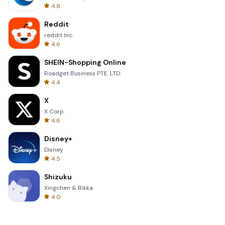
4.8
Reddit
reddit Inc.
4.6
SHEIN-Shopping Online
Roadget Business PTE. LTD.
4.4
X
X Corp.
4.6
Disney+
Disney
4.5
Shizuku
Xingchen & Rikka
4.0