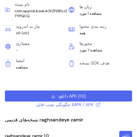
نام بسته
زبان ها
com.appmk.book.AOYZFDBVJZ
مشاهده 1 مورد
YYPQCQ
رتبه بندی محتوا
نیاز به اندروید
همه
)
v0
(
v0
مجوزها
معماری
مشاهده 7 مورد
-
امضا
نسخه SDK هدف
مشاهده
)
1.0
(
دانلود APK
چگونگی نصب فایل XAPK / APK
نسخه‌های قدیمی raghsandeye zamir
raghsandeye zamir
1.0
دانلود