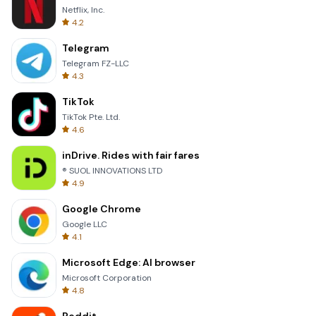
Netflix, Inc.
4.2
Telegram
Telegram FZ-LLC
4.3
TikTok
TikTok Pte. Ltd.
4.6
inDrive. Rides with fair fares
® SUOL INNOVATIONS LTD
4.9
Google Chrome
Google LLC
4.1
Microsoft Edge: AI browser
Microsoft Corporation
4.8