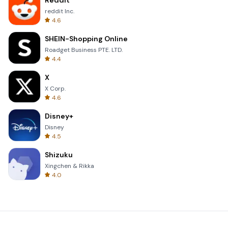
Reddit
reddit Inc.
4.6
SHEIN-Shopping Online
Roadget Business PTE. LTD.
4.4
X
X Corp.
4.6
Disney+
Disney
4.5
Shizuku
Xingchen & Rikka
4.0