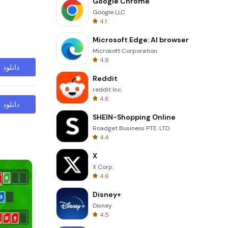
Google Chrome
Google LLC
4.1
Microsoft Edge: AI browser
Microsoft Corporation
4.8
دانلود
Reddit
reddit Inc.
4.6
دانلود
SHEIN-Shopping Online
Roadget Business PTE. LTD.
4.4
X
X Corp.
4.6
Disney+
Disney
4.5