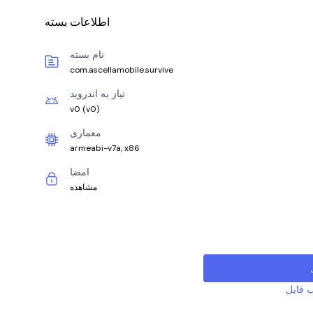
اطلاعات بسته
نام بسته
com.ascellamobile.survive
نیاز به اندروید
v0
(
v0
)
معماری
armeabi-v7a, x86
امضا
مشاهده