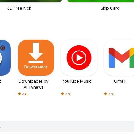
3D Free Kick
Skip Card
c
Downloader by
YouTube Music
Gmail
AFTVnews
4.6
4.2
4.2
چگ