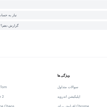
آیا برای دانلود Pixel Arena از 
چگونه می توانم یک مشکل با Pixel Arena در PGYER APK HUB گزارش دهم؟
ویژگی ها
سوالات متداول
g Tom
اپلیکیشن اندروید
n 2
افزایش برای Chrome
 The Chaos