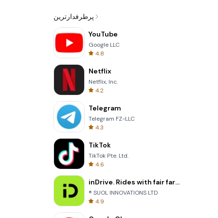
پرطرفدارترین
YouTube
Google LLC
4.8
Netflix
Netflix, Inc.
4.2
Telegram
Telegram FZ-LLC
4.3
TikTok
TikTok Pte. Ltd.
4.6
inDrive. Rides with fair fares
® SUOL INNOVATIONS LTD
4.9