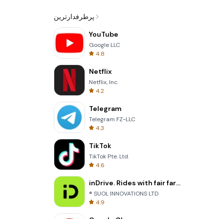
پرطرفدارترین
YouTube
Google LLC
4.8
Netflix
Netflix, Inc.
4.2
Telegram
Telegram FZ-LLC
4.3
TikTok
TikTok Pte. Ltd.
4.6
inDrive. Rides with fair fares
® SUOL INNOVATIONS LTD
4.9