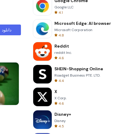
Google Chrome
Google LLC
4.1
Microsoft Edge: AI browser
دانلود
Microsoft Corporation
4.8
Reddit
reddit Inc.
4.6
SHEIN-Shopping Online
Roadget Business PTE. LTD.
4.4
X
X Corp.
4.6
Cannon Balls 3D
Disney+
Disney
4.5