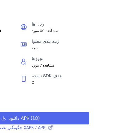
زبان ها
مشاهده 69 مورد
t
رتبه بندی محتوا
همه
مجوزها
مشاهده 7 مورد
نسخه SDK هدف
0
)
1.0
(
دانلود APK
چگونگی نصب فایل XAPK / APK