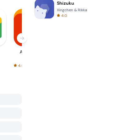
Shizuku
Xingchen & Rikka
4.0
AliExpress
Signal Private
Spotify - Music
Messenger
and Podcasts
4.5
4.3
4.6