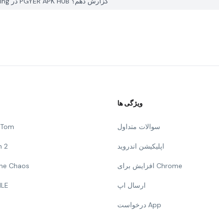
چگونه می توانم یک مشکل با Shawn Mendes - Theres Nothing در PGYER APK HUB گزارش دهم؟
ویژگی ها
سوالات متداول
g Tom
اپلیکیشن اندروید
n 2
افزایش برای Chrome
 The Chaos
ارسال اپ
ILE
درخواست App