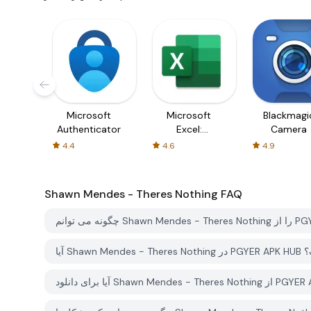
Microsoft
Microsoft
Blackmagi
Authenticator
Excel:
Camera
Spreadsheets
4.4
4.6
4.9
Shawn Mendes - Theres Nothing
FAQ
 است؟