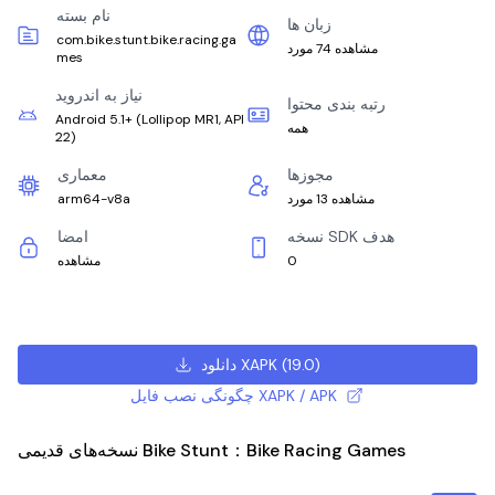
نام بسته
زبان ها
com.bike.stunt.bike.racing.ga
مشاهده 74 مورد
mes
نیاز به اندروید
رتبه بندی محتوا
Android 5.1+
(
Lollipop MR1, API
همه
22
)
مجوزها
معماری
مشاهده 13 مورد
arm64-v8a
نسخه SDK هدف
امضا
0
مشاهده
)
19.0
(
دانلود XAPK
چگونگی نصب فایل XAPK / APK
نسخه‌های قدیمی Bike Stunt：Bike Racing Games