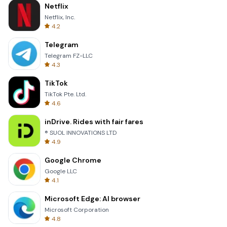
Netflix
Netflix, Inc.
4.2
Telegram
Telegram FZ-LLC
4.3
TikTok
TikTok Pte. Ltd.
4.6
inDrive. Rides with fair fares
® SUOL INNOVATIONS LTD
4.9
Google Chrome
Google LLC
4.1
Microsoft Edge: AI browser
Microsoft Corporation
4.8