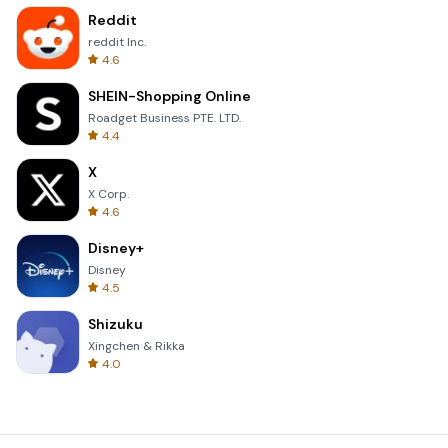
Reddit
reddit Inc.
4.6
SHEIN-Shopping Online
Roadget Business PTE. LTD.
4.4
X
X Corp.
4.6
Disney+
Disney
4.5
Shizuku
Xingchen & Rikka
4.0