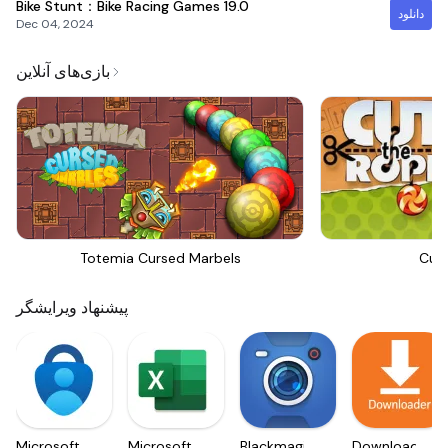
Bike Stunt：Bike Racing Games
19.0
دانلود
Dec 04, 2024
بازی‌های آنلاین
Totemia Cursed Marbels
Cut
پیشنهاد ویرایشگر
Microsoft
Microsoft
Blackmagic
Downloader