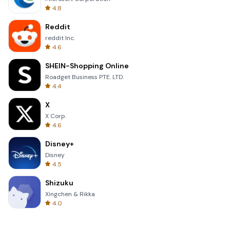
4.8
Reddit
reddit Inc.
4.6
SHEIN-Shopping Online
Roadget Business PTE. LTD.
4.4
X
X Corp.
4.6
Disney+
Disney
4.5
Shizuku
Xingchen & Rikka
4.0