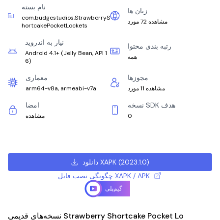
نام بسته
زبان ها
com.budgestudios.StrawberryS
مشاهده 72 مورد
hortcakePocketLockets
نیاز به اندروید
رتبه بندی محتوا
Android 4.1+
(
Jelly Bean, API 1
همه
6
)
مجوزها
معماری
مشاهده 11 مورد
arm64-v8a, armeabi-v7a
نسخه SDK هدف
امضا
0
مشاهده
)
2023.1.0
(
دانلود XAPK
چگونگی نصب فایل XAPK / APK
گیم‌پلی
نسخه‌های قدیمی Strawberry Shortcake Pocket Lo