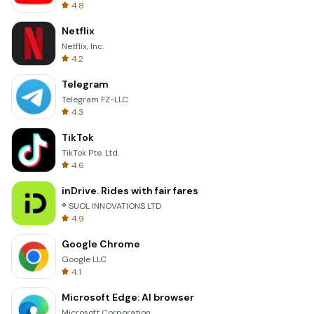
4.8
Netflix
Netflix, Inc.
4.2
Telegram
Telegram FZ-LLC
4.3
TikTok
TikTok Pte. Ltd.
4.6
inDrive. Rides with fair fares
® SUOL INNOVATIONS LTD
4.9
Google Chrome
Google LLC
4.1
Microsoft Edge: AI browser
Microsoft Corporation