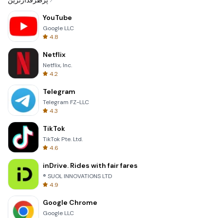
پرطرفدارترین
YouTube
Google LLC
4.8
Netflix
Netflix, Inc.
4.2
Telegram
Telegram FZ-LLC
4.3
TikTok
TikTok Pte. Ltd.
4.6
inDrive. Rides with fair fares
® SUOL INNOVATIONS LTD
4.9
Google Chrome
Google LLC