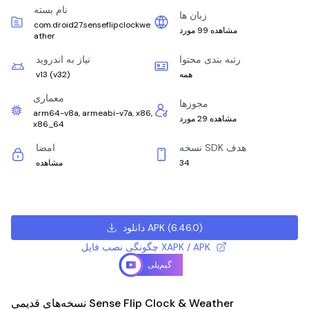
نام بسته
زبان ها
com.droid27.senseflipclockwe
مشاهده 99 مورد
ather
رتبه بندی محتوا
نیاز به اندروید
همه
)
v32
(
v13
معماری
مجوزها
arm64-v8a, armeabi-v7a, x86,
مشاهده 29 مورد
x86_64
نسخه SDK هدف
امضا
34
مشاهده
)
6.46.0
(
دانلود APK
چگونگی نصب فایل XAPK / APK
گیم‌پلی
نسخه‌های قدیمی Sense Flip Clock & Weather