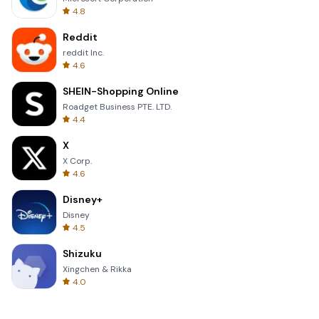
4.8
Reddit
reddit Inc.
4.6
SHEIN-Shopping Online
Roadget Business PTE. LTD.
4.4
X
X Corp.
4.6
Disney+
Disney
4.5
Shizuku
Xingchen & Rikka
4.0