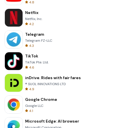
4.8
Netflix
Netflix, Inc.
4.2
Telegram
Telegram FZ-LLC
4.3
TikTok
TikTok Pte. Ltd.
4.6
inDrive. Rides with fair fares
® SUOL INNOVATIONS LTD
4.9
Google Chrome
Google LLC
4.1
Microsoft Edge: AI browser
Microsoft Corporation