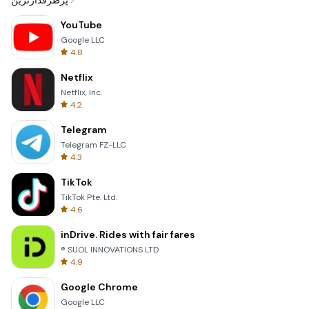
پرطرفدارترین
YouTube
Google LLC
4.8
Netflix
Netflix, Inc.
4.2
Telegram
Telegram FZ-LLC
4.3
TikTok
TikTok Pte. Ltd.
4.6
inDrive. Rides with fair fares
® SUOL INNOVATIONS LTD
4.9
Google Chrome
Google LLC