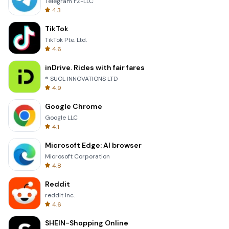
Telegram FZ-LLC
4.3
TikTok
TikTok Pte. Ltd.
4.6
inDrive. Rides with fair fares
® SUOL INNOVATIONS LTD
4.9
Google Chrome
Google LLC
4.1
Microsoft Edge: AI browser
Microsoft Corporation
4.8
Reddit
reddit Inc.
4.6
SHEIN-Shopping Online