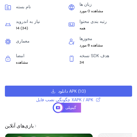
زبان ها
نام بسته
مشاهده 0 مورد
رتبه بندی محتوا
نیاز به اندروید
همه
)
34
(
14
مجوزها
معماری
مشاهده 8 مورد
نسخه SDK هدف
امضا
34
مشاهده
)
1.0
(
دانلود APK
چگونگی نصب فایل XAPK / APK
گیم‌پلی
بازی‌های آنلاین