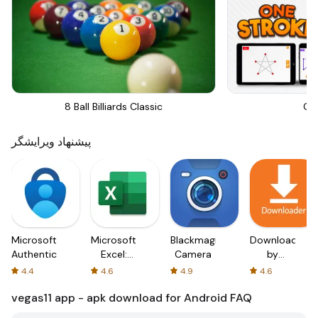
8 Ball Billiards Classic
On
پیشنهاد ویرایشگر
Microsoft
Microsoft
Blackmagic
Downloader
Authenticator
Excel:
Camera
by
Spreadsheets
AFTVnews
4.4
4.6
4.9
4.6
vegas11 app - apk download for Android
FAQ