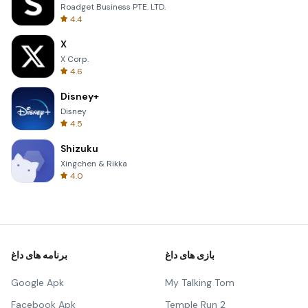
Roadget Business PTE. LTD.
4.4
X
X Corp.
4.6
Disney+
Disney
4.5
Shizuku
Xingchen & Rikka
4.0
بازی های داغ
برنامه های داغ
Google Apk
My Talking Tom
Facebook Apk
Temple Run 2