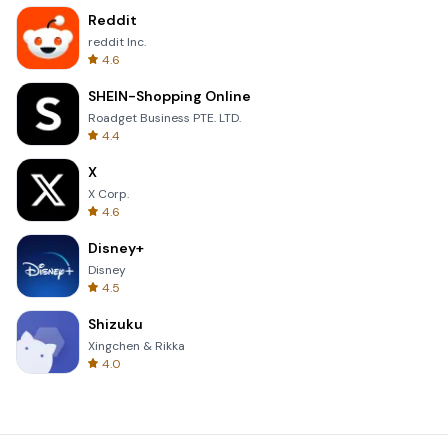
Reddit
reddit Inc.
4.6
SHEIN-Shopping Online
Roadget Business PTE. LTD.
4.4
X
X Corp.
4.6
Disney+
Disney
4.5
Shizuku
Xingchen & Rikka
4.0