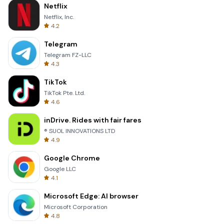
Netflix
Netflix, Inc.
4.2
Telegram
Telegram FZ-LLC
4.3
TikTok
TikTok Pte. Ltd.
4.6
inDrive. Rides with fair fares
® SUOL INNOVATIONS LTD
4.9
Google Chrome
Google LLC
4.1
Microsoft Edge: AI browser
Microsoft Corporation
4.8