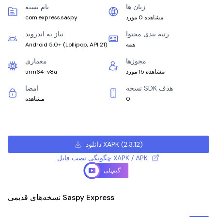
زبان ها
نام بسته
مشاهده 0 مورد
com.express.saspy
رتبه بندی محتوا
نیاز به اندروید
همه
)
Lollipop, API 21
(
Android 5.0+
مجوزها
معماری
مشاهده 15 مورد
arm64-v8a
نسخه SDK هدف
امضا
0
مشاهده
)
2.3.12
(
دانلود XAPK
چگونگی نصب فایل XAPK / APK
گیم‌پلی
نسخه‌های قدیمی Saspy Express