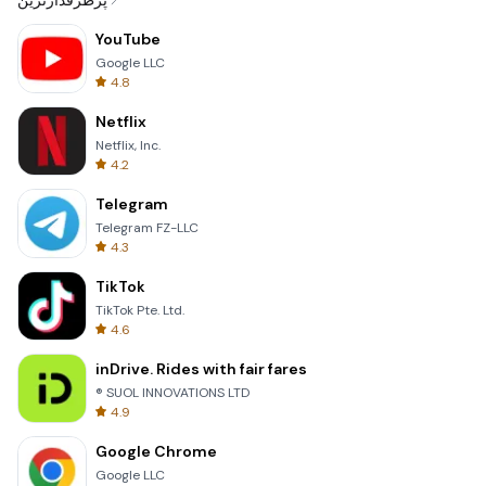
پرطرفدارترین
YouTube
Google LLC
4.8
Netflix
Netflix, Inc.
4.2
Telegram
Telegram FZ-LLC
4.3
TikTok
TikTok Pte. Ltd.
4.6
inDrive. Rides with fair fares
® SUOL INNOVATIONS LTD
4.9
Google Chrome
Google LLC