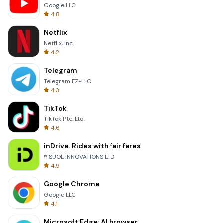
Google LLC
4.8
Netflix
Netflix, Inc.
4.2
Telegram
Telegram FZ-LLC
4.3
TikTok
TikTok Pte. Ltd.
4.6
inDrive. Rides with fair fares
® SUOL INNOVATIONS LTD
4.9
Google Chrome
Google LLC
4.1
Microsoft Edge: AI browser