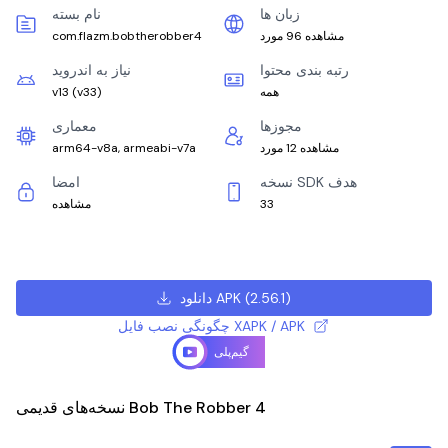
زبان ها
نام بسته
مشاهده 96 مورد
com.flazm.bobtherobber4
رتبه بندی محتوا
نیاز به اندروید
همه
)
v33
(
v13
مجوزها
معماری
مشاهده 12 مورد
arm64-v8a, armeabi-v7a
نسخه SDK هدف
امضا
33
مشاهده
)
2.56.1
(
دانلود APK
چگونگی نصب فایل XAPK / APK
گیم‌پلی
نسخه‌های قدیمی Bob The Robber 4