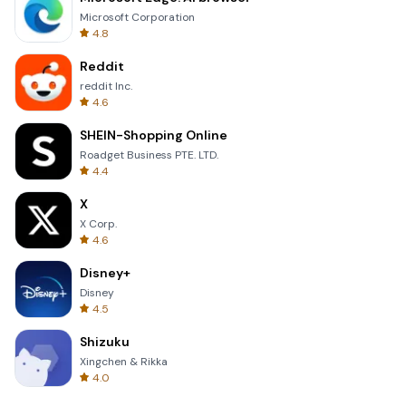
Microsoft Corporation
4.8
Reddit
reddit Inc.
4.6
SHEIN-Shopping Online
Roadget Business PTE. LTD.
4.4
X
X Corp.
4.6
Disney+
Disney
4.5
Shizuku
Xingchen & Rikka
4.0