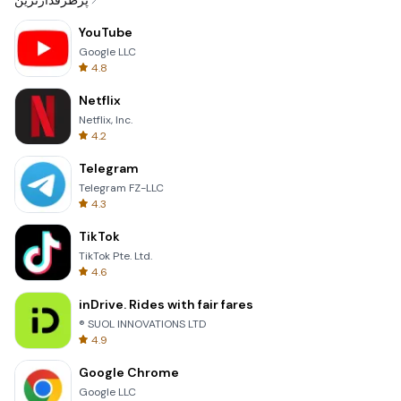
پرطرفدارترین
YouTube
Google LLC
4.8
Netflix
Netflix, Inc.
4.2
Telegram
Telegram FZ-LLC
4.3
TikTok
TikTok Pte. Ltd.
4.6
inDrive. Rides with fair fares
® SUOL INNOVATIONS LTD
4.9
Google Chrome
Google LLC