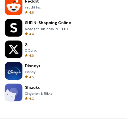
Reddit
reddit Inc.
4.6
SHEIN-Shopping Online
Roadget Business PTE. LTD.
4.4
X
X Corp.
4.6
Disney+
Disney
4.5
Shizuku
Xingchen & Rikka
4.0