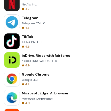
Netflix, Inc.
4.2
Telegram
Telegram FZ-LLC
4.3
TikTok
TikTok Pte. Ltd.
4.6
inDrive. Rides with fair fares
® SUOL INNOVATIONS LTD
4.9
Google Chrome
Google LLC
4.1
Microsoft Edge: AI browser
Microsoft Corporation
4.8