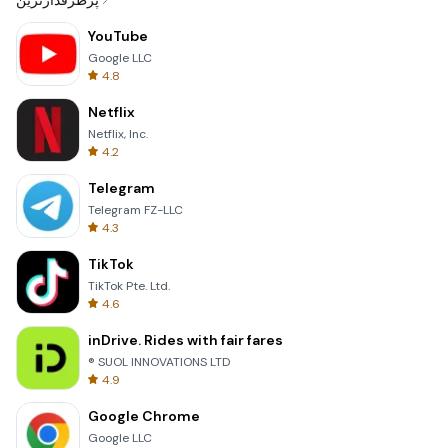
پرطرفدارترین
YouTube
Google LLC
4.8
Netflix
Netflix, Inc.
4.2
Telegram
Telegram FZ-LLC
4.3
TikTok
TikTok Pte. Ltd.
4.6
inDrive. Rides with fair fares
® SUOL INNOVATIONS LTD
4.9
Google Chrome
Google LLC