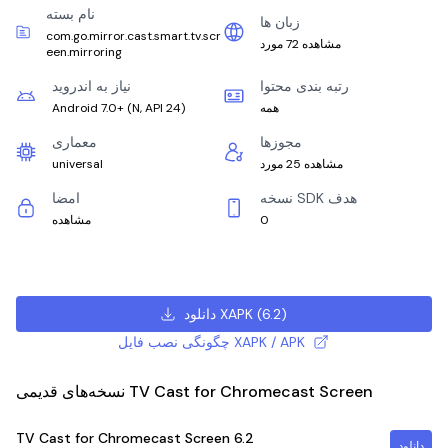
نام بسته
زبان ها
com.go.mirror.cast.smart.tv.scr
مشاهده 72 مورد
een.mirroring
رتبه بندی محتوا
نیاز به اندروید
همه
)
N, API 24
(
Android 7.0+
مجوزها
معماری
مشاهده 25 مورد
universal
نسخه SDK هدف
امضا
0
مشاهده
)
6.2
(
دانلود XAPK
چگونگی نصب فایل XAPK / APK
نسخه‌های قدیمی TV Cast for Chromecast Screen
TV Cast for Chromecast Screen
6.2
دانلود