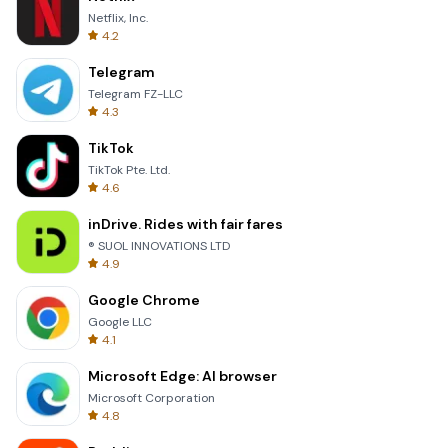
Netflix, Inc.
4.2
Telegram
Telegram FZ-LLC
4.3
TikTok
TikTok Pte. Ltd.
4.6
inDrive. Rides with fair fares
® SUOL INNOVATIONS LTD
4.9
Google Chrome
Google LLC
4.1
Microsoft Edge: AI browser
Microsoft Corporation
4.8