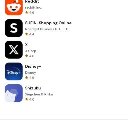
Reddit
reddit Inc.
4.6
SHEIN-Shopping Online
Roadget Business PTE. LTD.
4.4
X
X Corp.
4.6
Disney+
Disney
4.5
Shizuku
Xingchen & Rikka
4.0