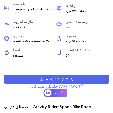
نام بسته
زبان ها
com.gravity.rider.balance.run.
مشاهده 92 مورد
bike
رتبه بندی محتوا
نیاز به اندروید
همه
)
v31
(
v12
مجوزها
معماری
مشاهده 18 مورد
arm64-v8a, armeabi-v7a
نسخه SDK هدف
امضا
34
مشاهده
)
1.20.0
(
دانلود APK
چگونگی نصب فایل XAPK / APK
گیم‌پلی
نسخه‌های قدیمی Gravity Rider: Space Bike Race